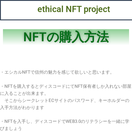
内
ethical NFT project
容
を
ス
キ
NFTの購入方法
ッ
プ
・エシカルNFTで信州の魅力を感じて欲しいと思います。
・NFTを購入するとディスコードにてNFT保有者しか入れない部屋
に入ることが出来ます。
そこからシークレットECサイトのパスワード、キーホルダーの
入手方法がわかります
・NFTを入手し、ディスコードでWEB3.0のリテラシーを一緒に学
びましょう