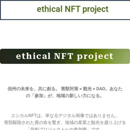
内
ethical NFT project
容
を
ス
キ
ッ
プ
ethical NFT project
信州の未来を、共に創る。
害獣対策 × 観光 × DAO。あなた
の「参加」が、地域の新しい力になる。
エシカルNFTは、単なるデジタル画像ではありません。
害獣駆除された鹿の命を繋ぎ、地域の産業と観光を盛り上げる
「共創プロジェクトへの参加権」です。